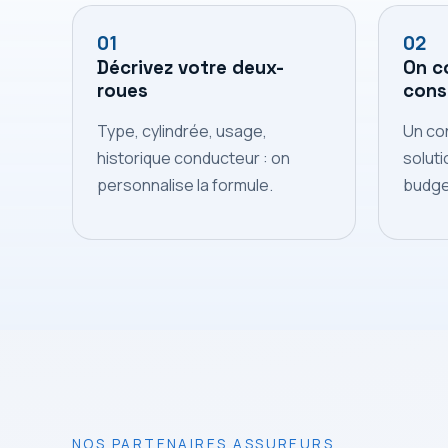
01
02
Décrivez votre deux-
On c
roues
conse
Type, cylindrée, usage,
Un con
historique conducteur : on
soluti
personnalise la formule.
budge
NOS PARTENAIRES ASSUREURS