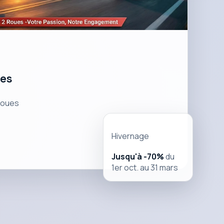
tes
roues
Hivernage
Jusqu'à -70%
du
1er oct. au 31 mars